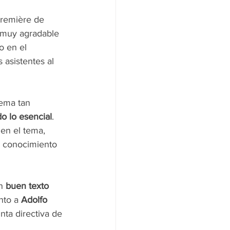
première de 
 muy agradable 
 en el 
s asistentes al 
ema tan 
o lo esencial
. 
 en el tema, 
u conocimiento 
n 
buen texto
nto a 
Adolfo 
nta directiva de 