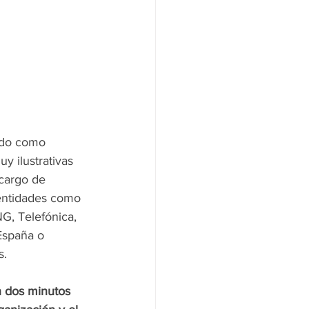
ado como 
y ilustrativas 
cargo de 
entidades como 
G, Telefónica, 
España o 
s.
 dos minutos 