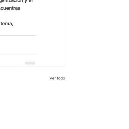
anización y el 
ncuentras 
 tema, 
Ver todo