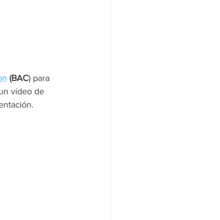
on
 (BAC
) para 
un vídeo de 
entación.