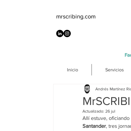
mrscribing.com
Fac
Inicio
Servicios
Andrés Martínez Ri
MrSCRIBI
Actualizado:
26 jul
Allí estuve, oficiand
Santander
, tres jorn