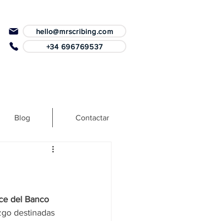
hello@mrscribing.com
+34 696769537
Blog
Contactar
e del Banco 
azgo destinadas 