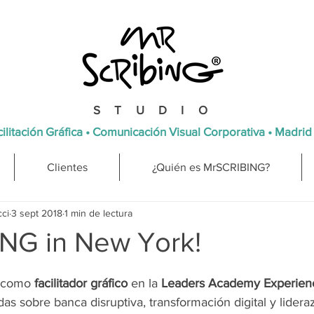
STUDIO
ilitación Gráfica • Comunicación Visual Corporativa • Madrid
Clientes
¿Quién es MrSCRIBING?
cci
3 sept 2018
1 min de lectura
NG in New York!
o como 
facilitador gráfico
 en la 
Leaders Academy Experienc
adas sobre banca disruptiva, transformación digital y lider