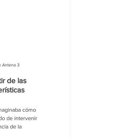
e Antena 3
r de las 
ísticas 
imaginaba cómo 
o de intervenir 
cia de la 