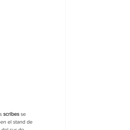
s 
scribes
 se 
en el stand de 
 del sur de 