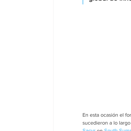
En esta ocasión el fo
sucedieron a lo largo
Sacyr
 en 
South Sum