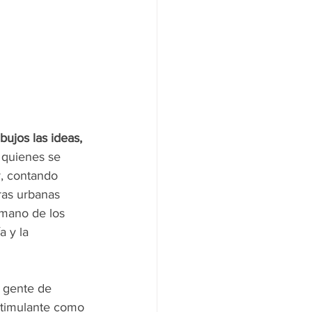
bujos las ideas, 
 quienes se 
, contando 
ras urbanas 
mano de los 
 y la 
a gente de 
stimulante como 