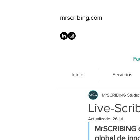
mrscribing.com
Fac
Inicio
Servicios
MrSCRIBING Studio
Live-Scri
Actualizado:
26 jul
MrSCRIBING di
global de inn